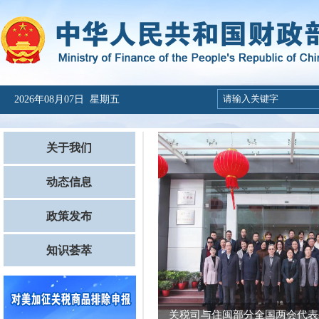
2026年08月07日 星期五
关于我们
动态信息
政策发布
知识荟萃
关税司与住闽部分全国两会代表委
关税司召开财政关税专家座谈会